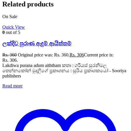
Related products
On Sale
Quick View
0
out of 5
ලක්දිව පුරාණ ඇඳුම් ආයිත්තම්
Rs.
360
Original price was: Rs. 360.
Rs.
306
Current price is:
Rs. 306.
Lakdiwa purana adum aiththam කතෘ : ගරීයස් සුරනිමල
තෙන්නකෝන් මුදලිගේ ප්‍රකාශනය : සූරිය ප්‍රකාශකයෝ - Sooriya
publishers
Read more