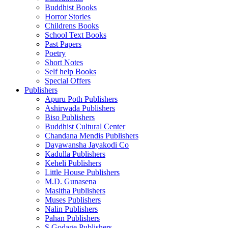
Buddhist Books
Horror Stories
Childrens Books
School Text Books
Past Papers
Poetry
Short Notes
Self help Books
Special Offers
Publishers
Apuru Poth Publishers
Ashirwada Publishers
Biso Publishers
Buddhist Cultural Center
Chandana Mendis Publishers
Dayawansha Jayakodi Co
Kadulla Publishers
Keheli Publishers
Little House Publishers
M.D. Gunasena
Masitha Publishers
Muses Publishers
Nalin Publishers
Pahan Publishers
S Godage Publishers