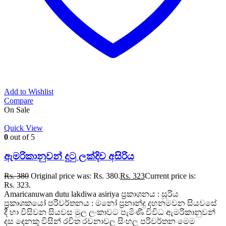
Add to Wishlist
Compare
On Sale
Quick View
0
out of 5
ඇමරිකානුවන් දුටු ලක්දිව අසිරිය
Rs.
380
Original price was: Rs. 380.
Rs.
323
Current price is:
Rs. 323.
Amaricanuwan dutu lakdiwa asiriya ප්‍රකාශනය : සූරිය
ප්‍රකාශකයෝ පරිවර්තනය : මනෝ ප්‍රනාන්දු දහනමවන සියවසේ
දී හා විසිවන සියවස මුල ලංකාවට පැමිණි විවිධ ඇමරිකානුවන්
දස දෙනකු විසින් රචිත රචනාවල සිංහල පරිවර්තන මෙම