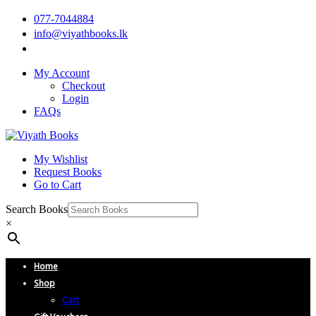
077-7044884
info@viyathbooks.lk
My Account
Checkout
Login
FAQs
My Wishlist
Request Books
Go to Cart
Search Books
×
Home
Shop
Cart