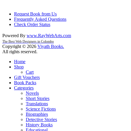
Request Book from Us
Frequently Asked Questions
Check Order Status
Powered By
www
.
RayWebArts
.
com
The Best Web Designers in Colombo
Copyright © 2026
Viyath Books
.
All rights reserved.
Home
Shop
Cart
Gift Vouchers
Book Packs
Categories
Novels
Short Stories
Translations
Science Fictions
Biographies
Detective Stories
History Books
Educational