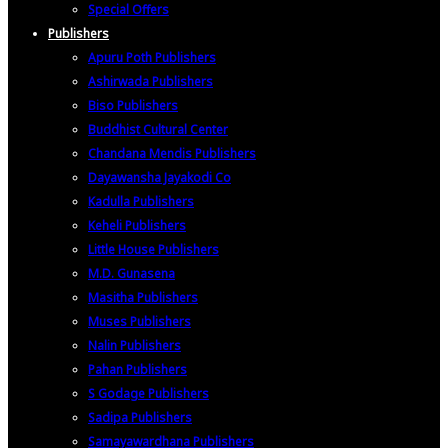
Special Offers
Publishers
Apuru Poth Publishers
Ashirwada Publishers
Biso Publishers
Buddhist Cultural Center
Chandana Mendis Publishers
Dayawansha Jayakodi Co
Kadulla Publishers
Keheli Publishers
Little House Publishers
M.D. Gunasena
Masitha Publishers
Muses Publishers
Nalin Publishers
Pahan Publishers
S Godage Publishers
Sadipa Publishers
Samayawardhana Publishers