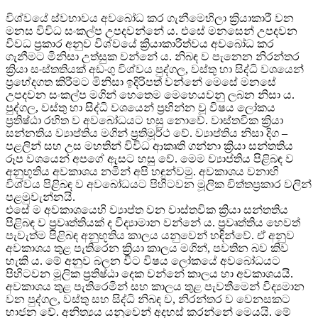
විශ්වයේ ස්වභාවය අවබෝධ කර ගැනීමෙහිලා ක්‍රියාකාරී වන
මනස විවිධ සංකල්ප උපදවන්නේ ය. එසේ මනසෙන් උපදවන
විවධ ප්‍රකාර අනුව විශ්වයේ ක්‍රියාකාරීත්වය අවබෝධ කර
ගැනීමට මිනිසා උත්සුක වන්නේ ය. නිබඳ ව පැනෙන නිරන්තර
ක්‍රියා සංස්තතියක් අඩංගු විශ්වය පුද්ගල, වස්තු හා සිද්ධි වශයෙන්
ප්‍රභේදගත කිරීමට මිනිසා ඉදිරිපත් වන්නේ මෙසේ මනසේ
උපදවන සංකල්ප මගින් හෙතෙම මෙහෙයවනු ලබන නිසා ය.
පුද්ගල, වස්තු හා සිද්ධි වශයෙන් ප්‍රභින්න වූ විෂය ලෝකය
ප්‍රතිෂ්ඨා රහිත ව අවබෝධයට හසු නොවේ. වාස්තවික ක්‍රියා
සන්නතිය ව්‍යාප්තිය මගින් ප්‍රතිමූර්ථ වේ. ව්‍යාප්තිය නිසා දිග –
පළලින් සහ උස මහතින් විවිධ ආකෘති ගන්නා ක්‍රියා සන්තතිය
රූප වශයෙන් අපගේ ඇසට හසු වේ. මෙම ව්‍යාප්තිය පිළිබඳ ව
අනුභූතිය අවකාශය නමින් අපි හඳුන්වමු. අවකාශය වනාහි
විශ්වය පිළිබඳ ව අවබෝධයට පිහිටවන මූලික චිත්තප්‍රකාර වලින්
පළමුවැන්නයි.
එසේ ම අවකාශයෙහි ව්‍යාප්ත වන වාස්තවික ක්‍රියා සන්තතිය
පිළිබඳ ව ප්‍රවෘත්තියක් ද විද්‍යාමාන වන්නේ ය. ප්‍රවෘත්තිය හෙවත්
පැවැත්ම පිළිබඳ අනුභූතිය කාලය යනුවෙන් හඳින්වේ. ඒ අනුව
අවකාශය තුළ පැතිරෙන ක්‍රියා කාලය මගින්, පවතින බව කිව
හැකි ය. මේ අනුව බලන විට විෂය ලෝකයේ අවබෝධයට
පිහිටවන මූලික ප්‍රතිෂ්ඨා දෙක වන්නේ කාලය හා අවකාශයයි.
අවකාශය තුළ පැතිරෙමින් සහ කාලය තුළ පැවතීමෙන් විද්‍යමාන
වන පුද්ගල, වස්තු සහ සිද්ධි නිබඳ ව, නිරන්තර ව වෙනසකට
භාජන වේ. අනිත්‍යය යනුවෙන් අදහස් කරන්නේ මෙයයි. මේ