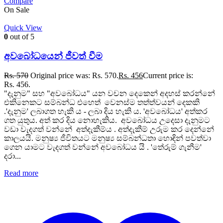
Compare
On Sale
Quick View
0
out of 5
අවබෝධයෙන් ජීවත් වීම
Rs.
570
Original price was: Rs. 570.
Rs.
456
Current price is:
Rs. 456.
"දැනුම" සහ "අවබෝධය" යන වචන දෙකෙන් අදහස් කරන්නේ
එකිනෙකට සම්බන්ධ එහෙත් වෙනස්ම තත්ත්වයන් දෙකකි
.'දැනුම' ලබාගත හැකි ය - ලබා දිය හැකි ය. 'අවබෝධය' අත්කර
ගත යුතුය. අත් කර දිය නොහැකිය. අවබෝධය උදෙසා දැනුමට
වඩා වැදගත් වන්නේ අත්දැකීම්ය . අත්දැකීම් උරුම කර දෙන්නේ
කාලයයි. මනුෂ්‍ය ජීවිතයට මනුෂ්‍ය සම්බන්ධතා හොඳින් පවත්වා
ගෙන යාමට වැදගත් වන්නේ අවබෝධය යි . 'තේරුම් ගැනීම'
දරා...
Read more