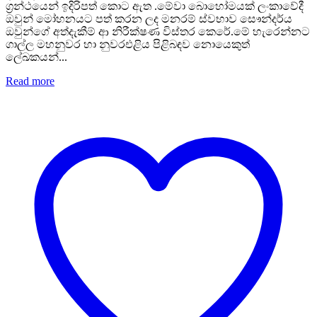
ග්‍රන්ථයෙන් ඉදිරිපත් කොට ඇත .මේවා බොහෝමයක් ලංකාවේදී
ඔවුන් මෝහනයට පත් කරන ලද මනරම් ස්වභාව සෞන්දර්ය
ඔවුන්ගේ අත්දැකීම් ආ නිරීක්ෂණ විස්තර කෙරේ.මේ හැරෙන්නට
ගාල්ල මහනුවර හා නුවරඑළිය පිළිබඳව නොයෙකුත්
ලේඛකයන්...
Read more