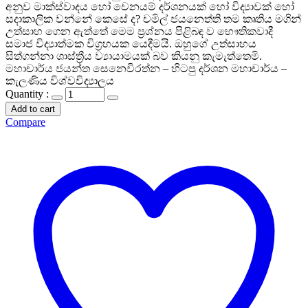
අනුව මාක්ස්වාදය හෝ වෙනයම් දර්ශනයක් හෝ විද්‍යාවක් හෝ
සදාකාලික වන්නේ කෙසේ ද? චමිල් ජයනෙත්ති තම කෘතිය මගින්
උත්සාහ ගෙන ඇත්තේ මෙම ප්‍රශ්නය පිළිබඳ ව භෞතිකවාදී
සමාජ විද්‍යාත්මක විග්‍රහයක යෙදීමයි. ඔහුගේ උත්සාහය
සිත්ගන්නා ශාස්ත්‍රීය ව්‍යායාමයක් බව කියනු කැමැත්තෙමි.
මහාචාර්ය ජයන්ත සෙනෙවිරත්න – හිටපු දර්ශන මහාචාර්ය –
කැලණිය විශ්වවිද්‍යාලය
Quantity :
Add to cart
Compare