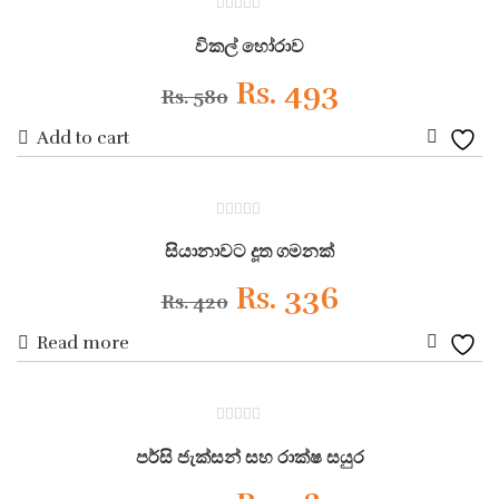
ON SALE
0
Wishli
Rs. 950.
Rs. 760.
out
විකල් හෝරාව
of
5
Original
Current
Rs.
493
Rs.
580
Add to cart
price
price
Add
was:
is:
to
ON SALE
0
Wishli
Rs. 580.
Rs. 493.
out
සියානාවට දූත ගමනක්
of
5
Original
Current
Rs.
336
Rs.
420
Read more
price
price
Add
was:
is:
to
ON SALE
0
Wishli
Rs. 420.
Rs. 336.
out
පර්සි ජැක්සන් සහ රාක්ෂ සයුර
of
5