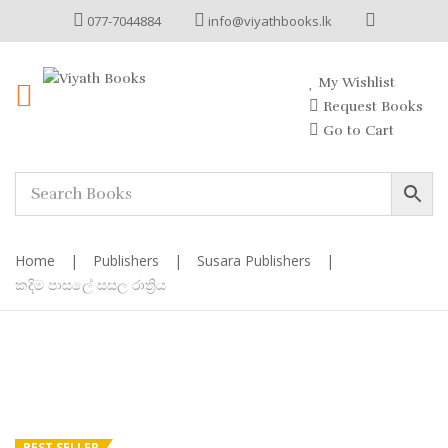
077-7044884
info@viyathbooks.lk
My Wishlist
Request Books
Go to Cart
Home
|
Publishers
|
Susara Publishers
|
කදිම පාසලේ සසල රාත්‍රිය
BEST SELLER