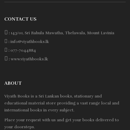
CONTACT US
:
143/01, Sri Rahula Mawatha, Thelawala, Mount Lavinia
:
info@viyathbooks.lk
:
077-7044884
:
www.viyathbooks.lk
ABOUT
Viyath Books is a
Sri Lankan
books, stationary and
educational material store providing a vast range local and
international books in every subject.
Place your request with us and get your books delivered to
your doorsteps.