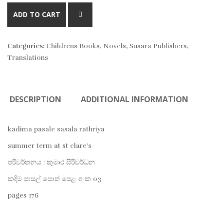
AD
ADD TO CART
TO
Categories:
Childrens Books
,
Novels
,
Susara Publishers
,
WIS
Translations
DESCRIPTION
ADDITIONAL INFORMATION
kadima pasale sasala rathriya
summer term at st clare’s
පරිවර්තනය : කුමාර සිරිවර්ධන
කදිම පාසල් පොත් පෙළ අංක 03
pages 176