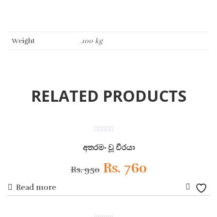
Weight
.100 kg
RELATED PRODUCTS
ON SALE
0
out
අතරමං වූ වීරයා
of
5
Original
Current
Rs.
760
Rs.
950
Read more
price
price
Add
was:
is:
to