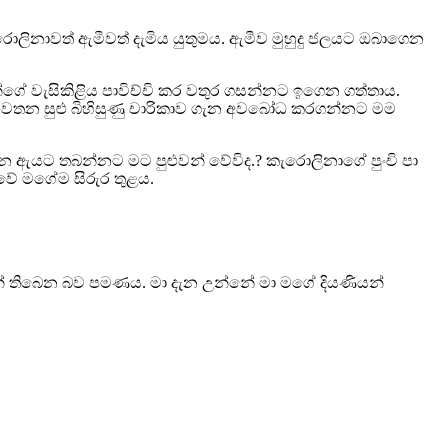
රොලිනාවත් ඇමීවත් දැමිය යුතුමය. ඇමීව මුහුදු ජලයට ඔබාගෙන
ගේ වැසිකිළිය පාවිච්චි කර වතුර ගසන්නට ඉගෙන ගත්තාය.
 නවතන සුළු බිහිසුණු චාරිකාව ගැන අවබෝධ කරගන්නට මම
ෙන ඇයට තබන්නට මට පුළුවන් වේවිද.? කැරොලිනාගේ පුංචි පා
ුවේ මගේම සිරුර තුළය.
මින් තිබෙන බව පමණය. මා දැන උන්නේ මා මගේ දියණියන්