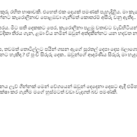
අකුරු රහිත භාෂාවකි. එහෙත් එක දෙයක් පමණක් පැහැදිළිය. මා කැ
 යන්නට කැරොලිනාව පොළඹවා ගැනීමත් කොතරම් අසීරු වනු ඇතිද..
රය. මීට සති දෙකකට පෙර, කැරොලිනා පළමු වතාවට වැඩිහිටියන්
ේදිකා තිරය ගැන, ළමා විය නමින් ඔවුන් අත්දකින්නට යන හදවත
 දෙස, තවමත් තොටිල්ලට පයින් ගසන ඇගේ සුරතල් දෙපා දෙස බලාග
හැකිද.? ඒ පුංචි සිරුරු දෙක.. ඔවුන්ගේ ආදරණීය සිරුරු මා හැද
ර්ජනය ලැව් ගින්නක් මෙන් වේගයෙන් ඔවුන් දෙදෙනා දෙසට ඇදී එ
්ෂා කර ගැනීම මගේ හුස්මටත් වඩා වැදගත් බව පමණකි.