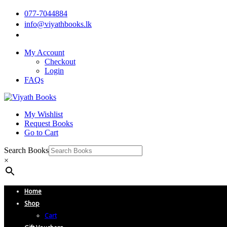
077-7044884
info@viyathbooks.lk
My Account
Checkout
Login
FAQs
My Wishlist
Request Books
Go to Cart
Search Books
×
Home
Shop
Cart