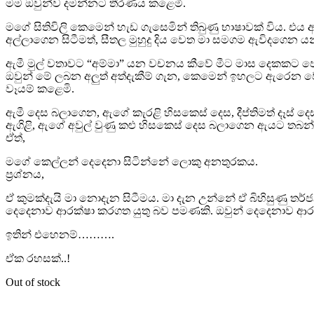
මම ඔවුන්ව දමන්නට තීරණය කළෙමි.
මගේ සිතිවිලි කෙමෙන් හැඩ ගැසෙමින් තිබුණු භාෂාවක් විය. එය 
අල්ලාගෙන සිටීමත්, සීතල මුහුදු දිය වෙත මා සමගම ඇවිදගෙන
ඇමී මුල් වතාවට “අම්මා” යන වචනය කීවේ මීට මාස දෙකකට පෙ
ඔවුන් මේ ලබන අලුත් අත්දැකීම් ගැන, කෙමෙන් ඉහලට ඇරෙන ව
වෑයම් කළෙමි.
ඇමී දෙස බලාගෙන, ඇගේ කැරළි හිසකෙස් දෙස, දීප්තිමත් දෑස්
ඇගිළි, ඇගේ අවුල් වුණු කළු හිසකෙස් දෙස බලාගෙන ඇයට තබන්නට 
ඒත්,
මගේ කෙල්ලන් දෙදෙනා සිටින්නේ ලොකු අනතුරකය.
ප්‍රශ්නය,
ඒ කුමක්දැයි මා නොදැන සිටීමය. මා දැන උන්නේ ඒ බිහිසුණු ත
දෙදෙනාව ආරක්ෂා කරගත යුතු බව පමණකි. ඔවුන් දෙදෙනාව ආරක
ඉතින් එහෙනම්……….
ඒක රහසක්..!
Out of stock