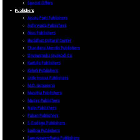
Special Offers
Publishers
Apuru Poth Publishers
Ashirwada Publishers
Biso Publishers
Buddhist Cultural Center
Chandana Mendis Publishers
Dayawansha Jayakodi Co
Kadulla Publishers
Keheli Publishers
Little House Publishers
M.D. Gunasena
Masitha Publishers
Muses Publishers
Nalin Publishers
Pahan Publishers
S Godage Publishers
Sadipa Publishers
Samayawardhana Publishers