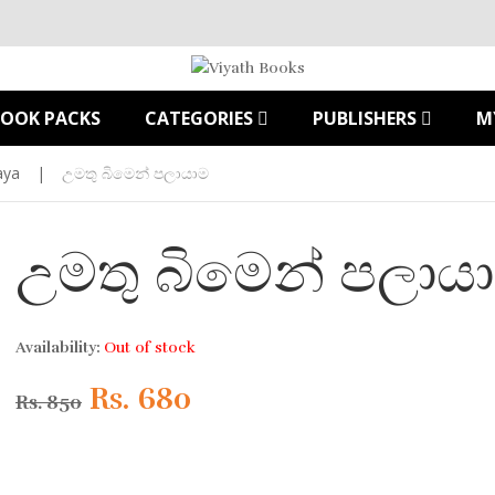
BOOK PACKS
CATEGORIES
PUBLISHERS
M
aya
|
උමතු බිමෙන් පලායාම
උමතු බිමෙන් පලාය
Availability:
Out of stock
Original
Current
Rs.
680
Rs.
850
price
price