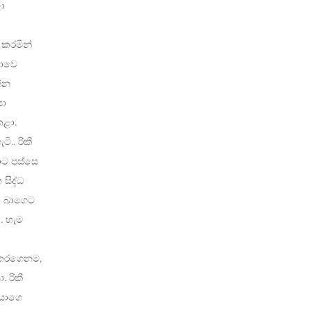
ා
 කරමින්
තාවෙ
න්න
යා
කළා.
ි.. රිකී
ාට පස්සෙ
සිද්ධ
කී බාගෙට
. හැම
ු කරගෙනම,
 රිකී
එයාගෙ