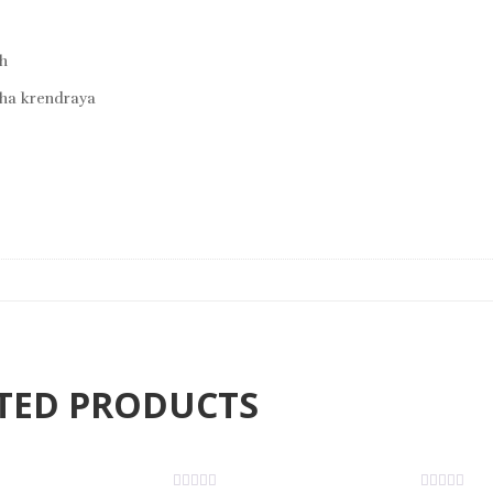
th
ntha krendraya
TED PRODUCTS