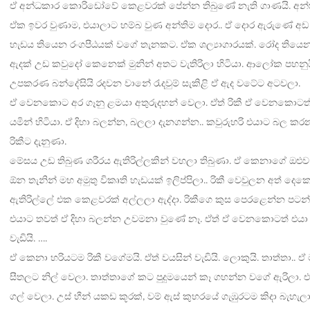
ඒ අන්ධකාර කොරිඩෝවේ කෙළවරක් පේන්න තිබුණේ නැති ගාණයි. අන්ත
ඒක ඉවර වුණාම, එයාලාට හම්බ වුණ අන්තිම දොර.. ඒ දොර ඇරුණේ 
හැඩය තියෙන රංගපීඨයක් වගේ තැනකට. ඒක ශල්‍යාගාරයක්. රෝද තියෙන
ඇදක් උඩ කවුදෝ කෙනෙක් මුනින් අතට වැතිරිලා හිටියා. ආලෝක පහනුය
උපකරණ බන්දේසියි රදවන වානේ රැදවුම් සැකිළි ඒ ඇද වටේට අටවලා.
ඒ වෙනකොට අර ගෑනු ළමයා අතුරුදහන් වෙලා. ඒත් රිකී ඒ වෙනකොටත් 
යමින් හිටියා. ඒ දිහා බලන්න, බලලා දැනගන්න.. කවුරුහරි එයාට බල ක
රිකීට දැනුණා.
මේසය උඩ තිබුණ ශරීරය ඇතිරිල්ලකින් වහලා තිබුණා. ඒ කෙනාගේ ඔළු
ඕන තැනින් මහ අමුතු විකෘති හැඩයක් ඉලිප්පිලා.. රිකී වෙවුලන අත් දෙක
ඇතිරිල්ලේ එක කෙළවරක් අල්ලලා ඇද්දා. රිකීගෙ කුස පෙරළෙන්න පටන්
එයාට තවත් ඒ දිහා බලන්න උවමනා වුණේ නෑ. ඒත් ඒ වෙනකොටත් එයා 
වැඩියි. ….
ඒ කෙනා හරියටම රිකී වගේමයි. ඒත් වයසින් වැඩියි. ලොකුයි. තාත්තා.. ඒ 
සීතලට නිල් වෙලා. තාත්තාගේ කට පුදුමයෙන් කෑ ගහන්න වගේ ඇරිලා.
ගල් වෙලා. උස් හීන් යකඩ කූරක්, වම් ඇස් කුහරයේ ගැඹුරටම කිදා බැහැලා