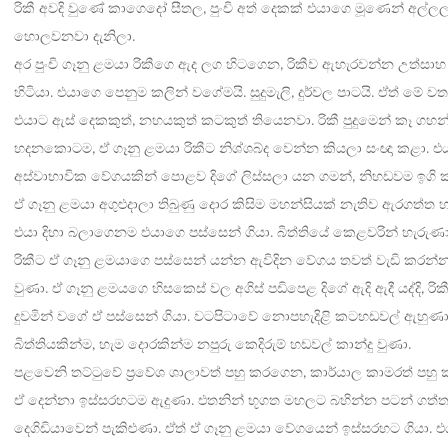
was:
is:
රිකී අවදි වුණේ කාගෙදෝ සීතල, පුංචි අත් දෙකක් එයාගෙ මූණෙන් අල්ලල
හොලවනවා දැනිලා.
Rs. 850.
Rs. 680.
අර පුංචි ගෑනු ළමයා රිකීගෙ ඇද ලග හිටගෙන, රිකීව ඇහැරවන්න උත්සාහ
හිටියා. එයාගෙ පෙනුම කලින් වගේමයි. සුදුමැලි, දුර්වල පාටයි. ඒත් මේ ව
එයාට ඇස් දෙකකුත්, නහයකුත් කටකුත් තියෙනවා. රිකී පුදුමෙන් කෑ ගහ
හදනකොටම, ඒ ගෑනු ළමයා රිකීට නිශ්ශබ්ද වෙන්න කියලා සංඥා කළා. එ
අස්වාභාවික වේගයකින් පොළව දිගේ ලිස්සලා යන ගමන්, නිහඩවම ඉගි 
ඒ ගෑනු ළමයා අගුළුදාලා තිබුණු දොර කිසිම මහන්සියක් නැතිව ඇරගත්ත හැට
එයා දිහා බලාගෙනම එයාගෙ පස්සෙන් ගියා. බිත්තියේ කෙළවරින් හැරුණ
රිකීට ඒ ගෑනු ළමයාගෙ පස්සෙන් යන්න ඇවිදින වේගය තවත් වැඩි කරන්න 
වුණා. ඒ ගෑනු ළමයගෙ හිසකෙස් වල අගිස් පඩිපෙළ දිගේ ඇදි ඇදී යද්දි, රි
දුවමින් වගේ ඒ පස්සෙන් ගියා. වටපිටාවේ නොපහැදිළි කටහඩවල් ඇහුණා
බිත්තියකින්ම, හැම දොරකින්ම නපුරු කෙදිරුම් හඩවල් කාන්දු වුණා.
පළවෙනි තට්ටුවේ ප්‍රවේශ ශාලාවත් පහු කරගෙන, කාර්යාල කාමරත් පහ
ඒ දෙන්නා ඉස්සරහටම ඇදුණා. එතනින් භූගත මහලට බහින්න පටන් ගත්තා.
දෙගිඩියාවෙන් පැකිළුණා. ඒත් ඒ ගෑනු ළමයා වේගයෙන් ඉස්සරහට ගියා. 