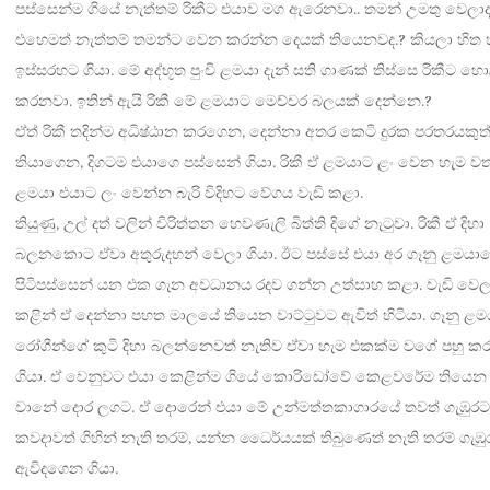
පස්සෙන්ම ගියේ නැත්තම් රිකීට එයාව මග ඇරෙනවා.. තමන් උමතු වෙලාද
එහෙමත් නැත්තම් තමන්ට වෙන කරන්න දෙයක් තියෙනවද.? කියලා හිත හි
ඉස්සරහට ගියා. මේ අද්භූත පුංචි ළමයා දැන් සති ගාණක් තිස්සෙ රිකීට හො
කරනවා. ඉතින් ඇයි රිකී මේ ළමයාට මෙච්චර බලයක් දෙන්නෙ.?
ඒත් රිකී තදින්ම අධිෂ්ඨාන කරගෙන, දෙන්නා අතර කෙටි දුරක පරතරයකුත
තියාගෙන, දිගටම එයාගෙ පස්සෙන් ගියා. රිකී ඒ ළමයාට ළං වෙන හැම 
ළමයා එයාට ලං වෙන්න බැරි විදිහට වේගය වැඩි කළා.
තියුණු, උල් දත් වලින් විරිත්තන හෙවණැලි බිත්ති දිගේ නැටුවා. රිකී ඒ දිහා
බලනකොට ඒවා අතුරුදහන් වෙලා ගියා. ඊට පස්සේ එයා අර ගෑනු ළමයා
පිටිපස්සෙන් යන එක ගැන අවධානය රදව ගන්න උත්සාහ කළා. වැඩි වෙ
කළින් ඒ දෙන්නා පහත මාලයේ තියෙන වාට්ටුවට ඇවිත් හිටියා. ගෑනු ළම
රෝගීන්ගේ කුටි දිහා බලන්නෙවත් නැතිව ඒවා හැම එකක්ම වගේ පහු 
ගියා. ඒ වෙනුවට එයා කෙළින්ම ගියේ කොරිඩෝවේ කෙළවරේම තියෙන
වානේ දොර ලගට. ඒ දොරෙන් එයා මේ උන්මත්තකාගාරයේ තවත් ගැඹුරට, 
කවදාවත් ගිහින් නැති තරම්, යන්න ධෛර්යයක් තිබුණෙත් නැති තරම් ගැඹු
ඇවිදගෙන ගියා.