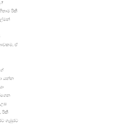
.?
තාම රිකී
ල්මන්
්
වතාවකම, ඒ
ගේ
ලා යන්න
යා
කරගෙන
 උස
රිකී
රට ගැඹුරට