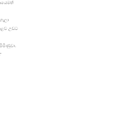
ආයෙමත්
ැහැලා
පොළව උඩට
ිමිණුවා.
”