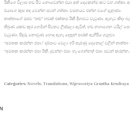
රිකීගෙ විලාප හඩ පිට නොවෙන්න එයා අත් දෙකෙන්ම කට වහ ගත්තා. 
එයාගෙ කුස තද වෙන්න පටන් ගත්තා. වමනයට එන්න වගේ දැනුණා.
තාත්තාගේ ඔළුව “තඩ්” හඩක් එක්කම රිකී දිහාවට වැටුණා. ඇහැට කිදා බ
තිබුණ යකඩ කූර හෙමින් පිටතට ලිස්සලා ඇවිත්, හඩ නගාගෙන ටයිල් 
වැටුණා. සිදුරු නොවුණ හොද ඇහැ දෙතුන් පාරක් ඇහිපිය ගැහුවා.
“අමතක කරන්න එපා..” දම්පාට වෙලා ඉරි තැළුණු දෙතොල් වලින් තාත්තා ම
“අමතක කරන්න එපා රිකී. දුවන්න එපා. හැංගෙන්නත් එපා. සටන් කරන්න..
Categories:
Novels
,
Translations
,
Wijesooriya Grantha Kendraya
ON