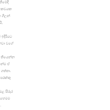
ිමේදී
අඩ කවයක
 ගිලන්
ි,
ඉදිරියට
රනවා වගේ
ව තියෙන්න
ෙන්ම ඒ
 ගත්තා.
පරක්කු
මළ සිරුර
 එහෙමම
.