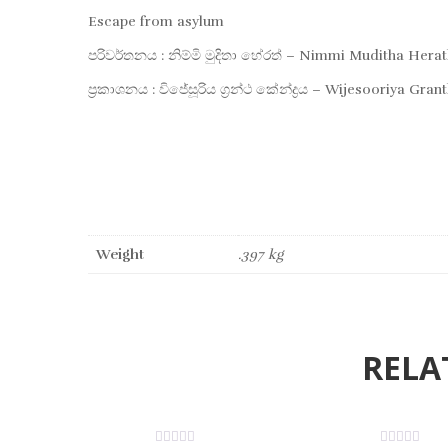
Escape from asylum
පරිවර්තනය : නිම්මි මුදිතා හේරත් – Nimmi Muditha Hera
ප්‍රකාශනය : විජේසූරිය ග්‍රන්ථ කේන්ද්‍රය – Wijesooriya Gra
Weight
.397 kg
RELA