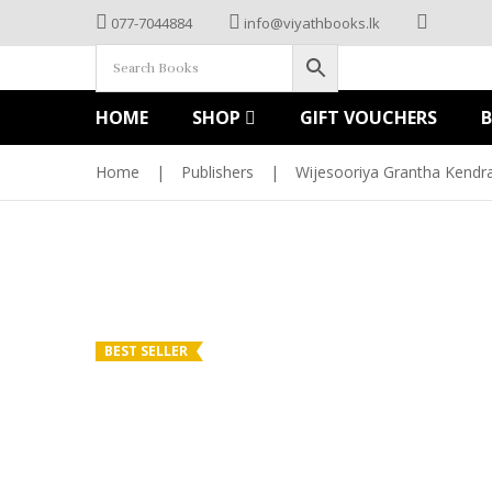
077-7044884
info@viyathbooks.lk
HOME
SHOP
GIFT VOUCHERS
Home
|
Publishers
|
Wijesooriya Grantha Kendr
BEST SELLER