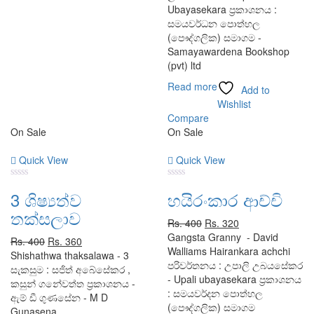
Ubayasekara ප්‍රකාශනය :
සමයවර්ධන පොත්හල
(පෞද්ගලික) සමාගම -
Samayawardena Bookshop
(pvt) ltd
Read more
Add to
Wishlist
Compare
On Sale
On Sale
Quick View
Quick View
0
0
3 ශිෂ්‍යත්ව
හයිරංකාර ආච්චි
out
out
of
of
තක්සලාව
5
5
Original
Current
Rs.
400
Rs.
320
price
price
Gangsta Granny - David
Original
Current
Rs.
400
Rs.
360
was:
is:
Walliams Hairankara achchi
price
price
Shishathwa thaksalawa - 3
Rs. 400.
Rs. 320.
පරිවර්තනය : උපාලි උබයසේකර
was:
is:
සැකසුම : සජිත් අබේසේකර ,
- Upali ubayasekara ප්‍රකාශනය
Rs. 400.
Rs. 360.
කසුන් ගනේවත්ත ප්‍රකාශනය -
: සමයවර්දන පොත්හල
ඇම් ඩී ගුණසේන - M D
(පෞද්ගලික) සමාගම
Gunasena