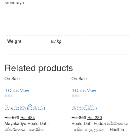
krendraya
Weight
.63 kg
Related products
On Sale
On Sale
Quick View
Quick View
0
0
මායාකාරියෝ
පොඩ්ඩා
out
out
of
of
5
5
Original
Current
Original
Current
Rs.
570
Rs.
484
Rs.
350
Rs.
280
price
price
price
price
Mayakariyo Roald Dahl
Roald Dahl Podda පරිවර්තනය
was:
is:
was:
is:
පරිවර්තනය : සමරසිංහ
: හසිත කැකුලාවල - Hasitha