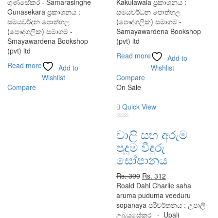
Rs. 570.
Rs. 484.
Rs. 350.
Rs. 280.
ගුණසේකර - Samarasinghe
Kakulawala ප්‍රකාශනය :
Gunasekara ප්‍රකාශනය :
සමයවර්ධන පොත්හල
සමයවර්දන පොත්හල
(පෞද්ගලික) සමාගම -
(පෞද්ගලික) සමාගම -
Samayawardena Bookshop
Smayawardena Bookshop
(pvt) ltd
(pvt) ltd
Read more
Add to
Read more
Add to
Wishlist
Wishlist
Compare
Compare
On Sale
Quick View
0
චාලි සහ අරුම
out
of
පුදුම වීදුරු
5
සෝපානය
Original
Current
Rs.
390
Rs.
312
price
price
Roald Dahl Charlie saha
was:
is:
aruma puduma veeduru
Rs. 390.
Rs. 312.
sopanaya පරිවර්තනය : උපාලි
උබයසේකර - Upali