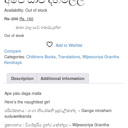
Availability:
Out of stock
Original
Current
Rs.
200
Rs.
160
price
price
කතා මාලාවේ හතරවැන්න
was:
is:
Out of stock
Rs. 200.
Rs. 160.
Add to Wishlist
Compare
Categories:
Childrens Books
,
Translations
,
Wijesooriya Grantha
Kendraya
Description
Additional information
Ape yalu daga malla
Here’s the naughtiest girl
පරිවර්තනය : ගංගා නිරෝෂනී සුදුවැලිකන්ද – Ganga niroshani
suduwelikanda
ප්‍රකාශනය : විජේසූරිය ග්‍රන්ථ කේන්ද්‍රය – Wijesooriya Grantha